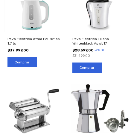
Pava Eléctrica Atma Pe0821ap
Pava Electrica Liliana
1.7lts
Whitenblack Apwb17
$37.999,00
$28.599,00
-
9
%
OFF
$31.499,00