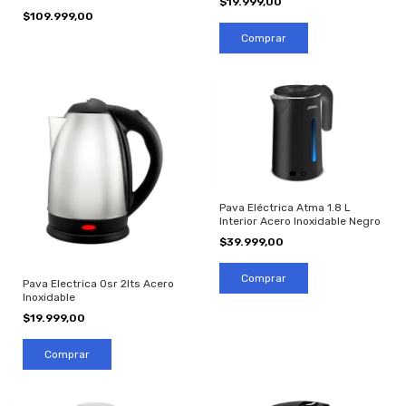
$19.999,00
$109.999,00
Pava Eléctrica Atma 1.8 L
Interior Acero Inoxidable Negro
$39.999,00
Pava Electrica Osr 2lts Acero
Inoxidable
$19.999,00